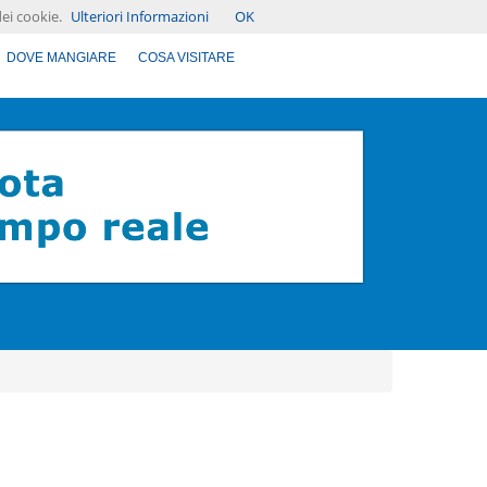
Contatti
|
Area Riservata
|
dei cookie.
Ulteriori Informazioni
OK
DOVE MANGIARE
COSA VISITARE