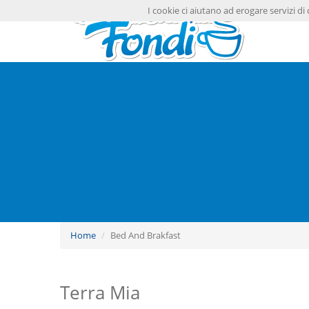
I cookie ci aiutano ad erogare servizi di 
Home
Bed And Brakfast
Terra Mia