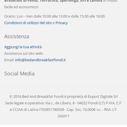
Breakfast di Fondi, Terracina, Sperlonga, Itri e Lenola
in modo
facile ed economico!
Orario: Lun - Ven dalle 10.00 alle 13.00 e dalle 15.00 alle 18.00
Condizioni di utilizzo del sito
e
Privacy
Assistenza
Aggiungi la tua attività
Assistenza sul sito web:
Email:
info@bedandbreakfastfondi.it
Social Media
© 2016 Bed And Breaskfat Fondi è proprietà di Export Digitale Srl
Sede legale e operativa: Via L. de Libero, 8 - 04022 Fondi (LT) P.IVA, C.F.
e CCIAA di Latina IT02851780599 - Cap. Soc. 10.000€ i.v. - REA: LT-
204311