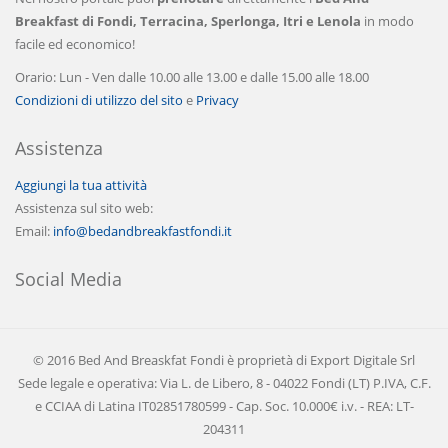
Breakfast di Fondi, Terracina, Sperlonga, Itri e Lenola
in modo
facile ed economico!
Orario: Lun - Ven dalle 10.00 alle 13.00 e dalle 15.00 alle 18.00
Condizioni di utilizzo del sito
e
Privacy
Assistenza
Aggiungi la tua attività
Assistenza sul sito web:
Email:
info@bedandbreakfastfondi.it
Social Media
© 2016 Bed And Breaskfat Fondi è proprietà di Export Digitale Srl
Sede legale e operativa: Via L. de Libero, 8 - 04022 Fondi (LT) P.IVA, C.F.
e CCIAA di Latina IT02851780599 - Cap. Soc. 10.000€ i.v. - REA: LT-
204311