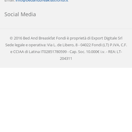
Email:
info@bedandbreakfastfondi.it
Social Media
© 2016 Bed And Breaskfat Fondi è proprietà di Export Digitale Srl
Sede legale e operativa: Via L. de Libero, 8 - 04022 Fondi (LT) P.IVA, C.F.
e CCIAA di Latina IT02851780599 - Cap. Soc. 10.000€ i.v. - REA: LT-
204311