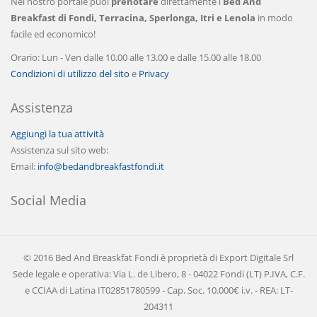
Nel nostro portale puoi
prenotare
direttamente i
Bed And
Breakfast di Fondi, Terracina, Sperlonga, Itri e Lenola
in modo
facile ed economico!
Orario: Lun - Ven dalle 10.00 alle 13.00 e dalle 15.00 alle 18.00
Condizioni di utilizzo del sito
e
Privacy
Assistenza
Aggiungi la tua attività
Assistenza sul sito web:
Email:
info@bedandbreakfastfondi.it
Social Media
© 2016 Bed And Breaskfat Fondi è proprietà di Export Digitale Srl
Sede legale e operativa: Via L. de Libero, 8 - 04022 Fondi (LT) P.IVA, C.F.
e CCIAA di Latina IT02851780599 - Cap. Soc. 10.000€ i.v. - REA: LT-
204311