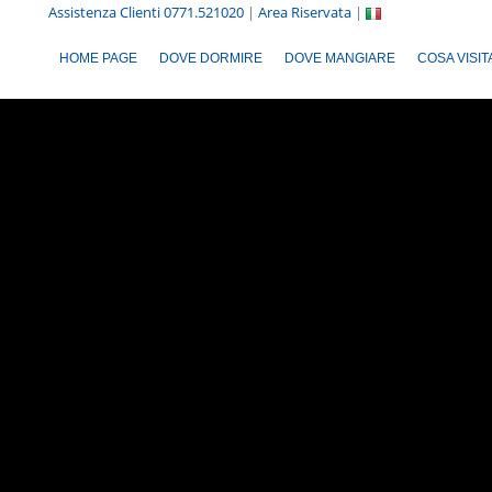
Assistenza Clienti 0771.521020
|
Area Riservata
|
HOME PAGE
DOVE DORMIRE
DOVE MANGIARE
COSA VISI